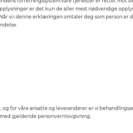
ndens forretningssystem.Våre tjenester er rettet mot be
opplysninger er det kun de aller mest nødvendige opply
Når vi i denne erklæringen omtaler deg som person er det 
indelse.
 for våre ansatte og leverandører er vi behandlingsansvarl
 med gjeldende personvernlovgivning.