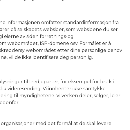
nne informasjonen omfatter standardinformasjon fra
fører på selskapets websider, som websidene du ser
gi eierne av siden forretnings-og
nnom webområdet, ISP-domene osv. Formålet er å
å skreddersy webområdet etter dine personlige behov
, vil de ikke identifisere deg personlig.
ysninger til tredjeparter, for eksempel for bruk i
lik videresending. Vi innhenter ikke samtykke
ing til myndighetene. Vi verken deler, selger, leier
nedenfor.
 organisasjoner med det formål at de skal levere