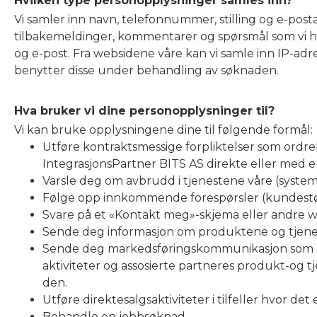
Hvilken type personopplysninger samles inn?
Vi samler inn navn, telefonnummer, stilling og e-posta
tilbakemeldinger, kommentarer og spørsmål som vi ha
og e-post. Fra websidene våre kan vi samle inn IP-adr
benytter disse under behandling av søknaden.
Hva bruker vi dine personopplysninger til?
Vi kan bruke opplysningene dine til følgende formål:
Utføre kontraktsmessige forpliktelser som ordre
IntegrasjonsPartner BITS AS direkte eller med e
Varsle deg om avbrudd i tjenestene våre (syste
Følge opp innkommende forespørsler (kundestøtt
Svare på et «Kontakt meg»-skjema eller andre we
Sende deg informasjon om produktene og tjenest
Sende deg markedsføringskommunikasjon som du
aktiviteter og assosierte partneres produkt-o
den.
Utføre direktesalgsaktiviteter i tilfeller hvor det
Behandle en jobbsøknad.