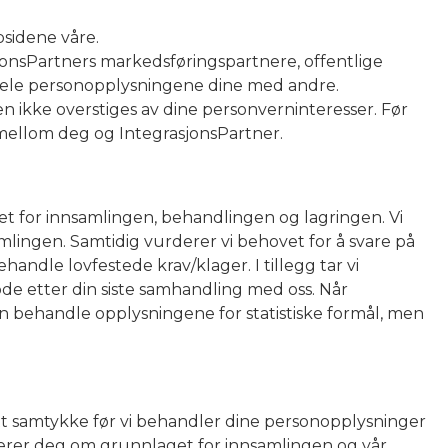
bsidene våre.
sjonsPartners markedsføringspartnere, offentlige
an dele personopplysningene dine med andre.
en ikke overstiges av dine personverninteresser. Før
e mellom deg og IntegrasjonsPartner.
get for innsamlingen, behandlingen og lagringen. Vi
lingen. Samtidig vurderer vi behovet for å svare på
andle lovfestede krav/klager. I tillegg tar vi
ode etter din siste samhandling med oss. Når
an behandle opplysningene for statistiske formål, men
ditt samtykke før vi behandler dine personopplysninger
rmerer deg om grunnlaget for innsamlingen og vår