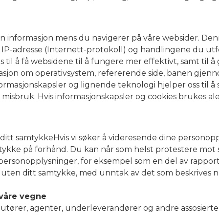
 inn informasjon mens du navigerer på våre websider. De
, IP-adresse (Internett-protokoll) og handlingene du ut
il å få websidene til å fungere mer effektivt, samt til å 
masjon om operativsystem, refererende side, banen gje
masjonskapsler og lignende teknologi hjelper oss til 
isbruk. Hvis informasjonskapsler og cookies brukes alene
ditt samtykkeHvis vi søker å videresende dine personoppl
mtykke på forhånd. Du kan når som helst protestere mot s
personopplysninger, for eksempel som en del av rapporter
 uten ditt samtykke, med unntak av det som beskrives 
 våre vegne
ibutører, agenter, underleverandører og andre assosierte