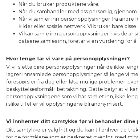
Når du bruker produktene våre.
Når du samhandler med oss personlig, gjennom kor
Når vi samler inn personopplysninger fra andre l
kilder eller sosiale nettverk. Vi bruker bare di
Vi kan samle inn personopplysninger hvis de anse
dataene samles inn, foretar vi en vurdering for å
Hvor lenge tar vi vare på personopplysninger?
Vi vil slette dine personopplysninger når de ikke len
lagrer innsamlede personopplysninger så lenge vi men
forespørsler fra deg eller løse mulige problemer, ove
beskyttelsesformål i betraktning. Dette betyr at vi k
personopplysningene som vi har samlet inn, ikke lenge
i slike tilfeller vil opplysningene bli anonymisert.
Vi innhenter ditt samtykke før vi behandler din
Ditt samtykke er valgfritt og du kan til enhver tid t
for de formålene som er beskrevet ovenfor, med mindr