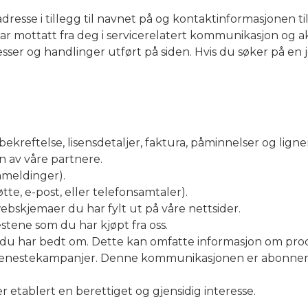
dresse i tillegg til navnet på og kontaktinformasjonen ti
r mottatt fra deg i servicerelatert kommunikasjon og a
esser og handlinger utført på siden. Hvis du søker på en 
bekreftelse, lisensdetaljer, faktura, påminnelser og li
n av våre partnere.
mmeldinger).
e, e-post, eller telefonsamtaler).
bskjemaer du har fylt ut på våre nettsider.
ene som du har kjøpt fra oss.
 har bedt om. Dette kan omfatte informasjon om prod
g tjenestekampanjer. Denne kommunikasjonen er abonnem
 er etablert en berettiget og gjensidig interesse.