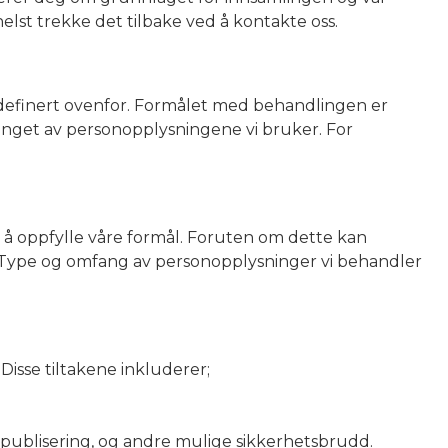
elst trekke det tilbake ved å kontakte oss.
r definert ovenfor. Formålet med behandlingen er
anget av personopplysningene vi bruker. For
 å oppfylle våre formål. Foruten om dette kan
. Type og omfang av personopplysninger vi behandler
 Disse tiltakene inkluderer;
g publisering, og andre mulige sikkerhetsbrudd.