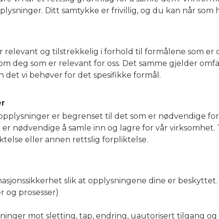
ysninger. Ditt samtykke er frivillig, og du kan når som h
elevant og tilstrekkelig i forhold til formålene som e
om deg som er relevant for oss. Det samme gjelder omf
det vi behøver for det spesifikke formål.
er
opplysninger er begrenset til det som er nødvendige for
er nødvendige å samle inn og lagre for vår virksomhet
else eller annen rettslig forpliktelse.
ormasjonssikkerhet slik at opplysningene dine er beskyttet.
er og prosesser)
ninger mot sletting, tap, endring, uautorisert tilgang o