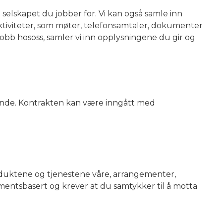
l selskapet du jobber for. Vi kan også samle inn
ktiviteter, som møter, telefonsamtaler, dokumenter
jobb hososs, samler vi inn opplysningene du gir og
gnende. Kontrakten kan være inngått med
uktene og tjenestene våre, arrangementer,
entsbasert og krever at du samtykker til å motta