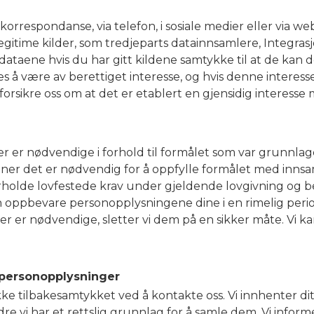
respondanse, via telefon, i sosiale medier eller via we
egitime kilder, som tredjeparts datainnsamlere, Integra
sse dataene hvis du har gitt kildene samtykke til at de k
s å være av berettiget interesse, og hvis denne interess
 forsikre oss om at det er etablert en gjensidig interess
ger er nødvendige i forhold til formålet som var grunnla
er det er nødvendig for å oppfylle formålet med innsam
rholde lovfestede krav under gjeldende lovgivning og beh
an oppbevare personopplysningene dine i en rimelig peri
r er nødvendige, sletter vi dem på en sikker måte. Vi k
e personopplysninger
rekke tilbakesamtykket ved å kontakte oss. Vi innhenter 
e vi har et rettslig grunnlag for å samle dem. Vi info