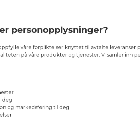
ker personopplysninger?
pfylle våre forpliktelser knyttet til avtalte leveranser 
kvaliteten på våre produkter og tjenester. Vi samler inn
nester
l deg
on og markedsføring til deg
elser