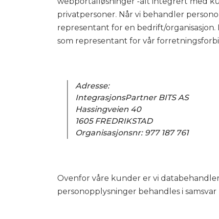
webportalløsninger -alt integrert med ku
privatpersoner. Når vi behandler person
representant for en bedrift/organisasjon. 
som representant for vår forretningsforb
Adresse:
IntegrasjonsPartner BITS AS
Hassingveien 40
1605 FREDRIKSTAD
Organisasjonsnr: 977 187 761
Ovenfor våre kunder er vi databehandler, og
personopplysninger behandles i samsvar