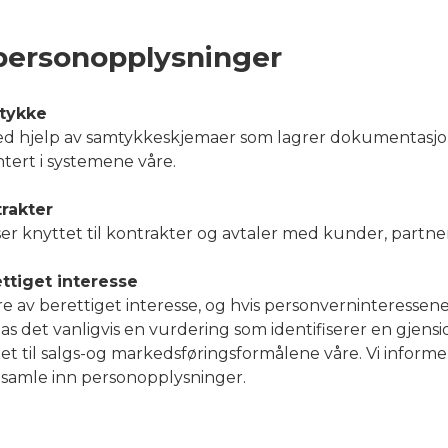
 personopplysninger
mtykke
ed hjelp av samtykkeskjemaer som lagrer dokumentasjone
ntert i systemene våre.
rakter
lser knyttet til kontrakter og avtaler med kunder, partn
ttiget interesse
 av berettiget interesse, og hvis personverninteressene
s det vanligvis en vurdering som identifiserer en gjens
til salgs-og markedsføringsformålene våre. Vi informer
 samle inn personopplysninger.